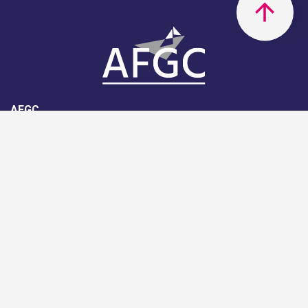
AFGC
AFGC- 42, rue Boissière - 75116
Paris - 01 85 34 33 18
Nous rejoindre
Support
Aide
Règlement intérieur de l'association