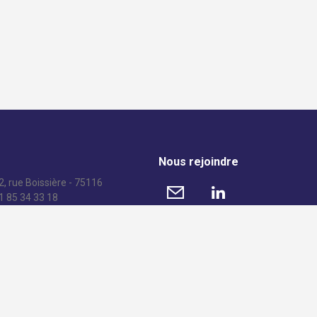
Nous rejoindre
, rue Boissière - 75116
01 85 34 33 18
© 2016 AFGC – Tous droits réservés –
Mentions légales