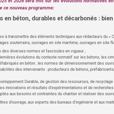
025 et 2026 sera mis sur les évolutions normatives en
lète ce nouveau programme:
 en béton, durables et décarbonés : bien
 à transmettre des éléments techniques aux rédacteurs du « CC
ges souterrains, ouvrages en site maritime, ouvrages en site fluv
s des diverses normes et fascicules en vigueur ;
ernières évolutions du contexte normatif sur les bétons, les cime
 préfabriqués en béton…les normes de dimensionnement des ouvr
bilités des intervenants : producteurs de bétons, préfabricants,
veloppement Durable, de gestion des ressources, de recyclage e
es innovations et résultats d’expérimentations et de recherches 
aptés aux besoins et contraintes du chantier et réaliser des ouv
es d’ouvrage, aux experts des bureaux d’ingénierie et aux maît