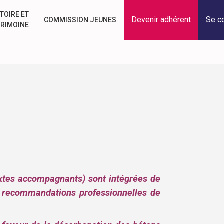
TOIRE ET
Devenir adhérent
Se c
COMMISSION JEUNES
TRIMOINE
xtes accompagnants) sont intégrées de
s recommandations professionnelles de