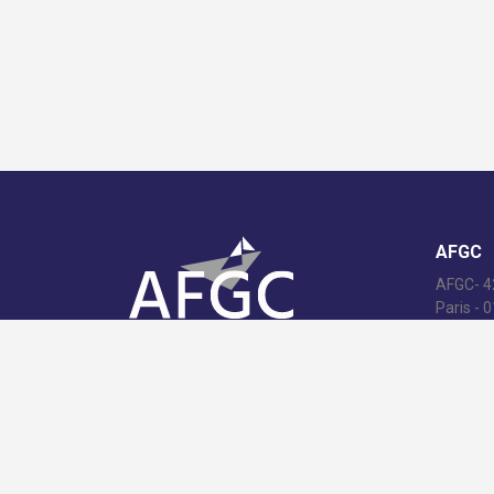
AFGC
AFGC- 42
Paris - 