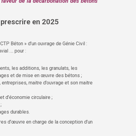
 faveur de la décarbonation des bétons
 prescrire en 2025
TP Béton » d’un ouvrage de Génie Civil :
ial …. pour :
nts, les additions, les granulats, les
ages et de mise en œuvre des bétons ;
 entreprises, maitre d’ouvrage et son maitre
t d’économie circulaire ;
;
rages durables.
res d’œuvre en charge de la conception d’un