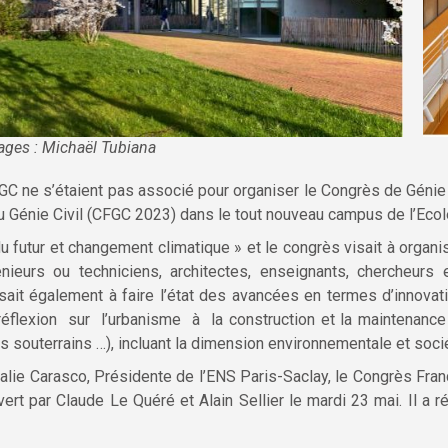
ages : Michaël Tubiana
UGC ne s’étaient pas associé pour organiser le Congrès de Génie 
du Génie Civil (CFGC 2023) dans le tout nouveau campus de l’Eco
du futur et changement climatique » et le congrès visait à orga
nieurs ou techniciens, architectes, enseignants, chercheurs et
visait également à faire l’état des avancées en termes d’innova
éflexion sur l’urbanisme à la construction et la maintenance
 souterrains …), incluant la dimension environnementale et sociéta
lie Carasco, Présidente de l’ENS Paris-Saclay, le Congrès Franç
vert par Claude Le Quéré et Alain Sellier le mardi 23 mai. Il a r