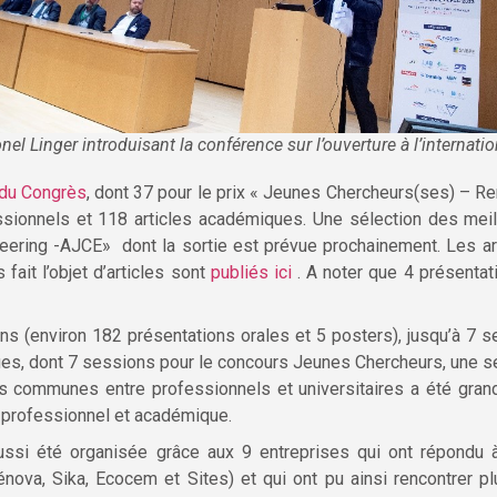
onel Linger introduisant la conférence sur l’ouverture à l’internatio
 du Congrès
, dont 37 pour le prix « Jeunes Chercheurs(ses) – Re
essionnels et 118 articles académiques. Une sélection des meil
neering -AJCE» dont la sortie est prévue prochainement. Les ar
fait l’objet d’articles sont
publiés ici
. A noter que 4 présentati
 (environ 182 présentations orales et 5 posters), jusqu’à 7 s
enues, dont 7 sessions pour le concours Jeunes Chercheurs, une
s communes entre professionnels et universitaires a été gran
 professionnel et académique.
ssi été organisée grâce aux 9 entreprises qui ont répondu à l’
énova, Sika, Ecocem et Sites) et qui ont pu ainsi rencontrer 