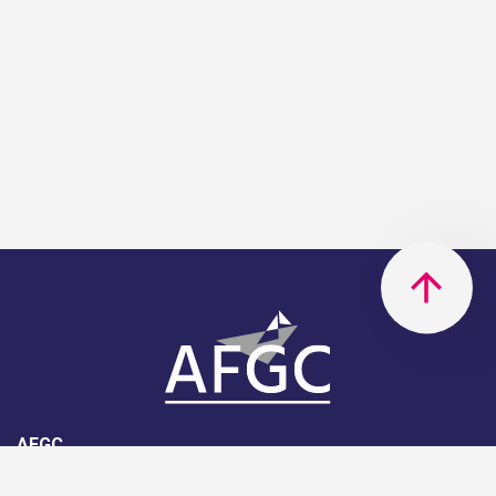
AFGC
AFGC- 42, rue Boissière - 75116