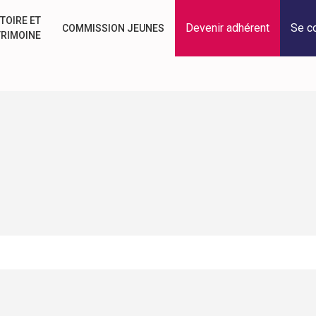
TOIRE ET
Devenir adhérent
Se c
COMMISSION JEUNES
TRIMOINE