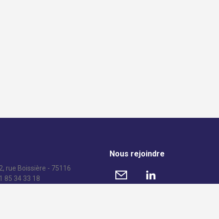
Nous rejoindre
, rue Boissière - 75116
01 85 34 33 18
© 2016 AFGC – Tous droits réservés –
Mentions légales