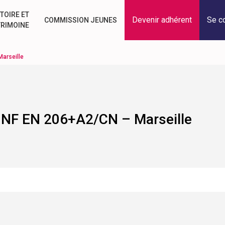
TOIRE ET
Devenir adhérent
Se c
COMMISSION JEUNES
TRIMOINE
Marseille
me NF EN 206+A2/CN – Marseille