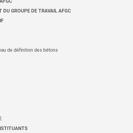
l’AFGC
T DU GROUPE DE TRAVAIL AFGC
NF
au de définition des bétons
E
ONSTITUANTS