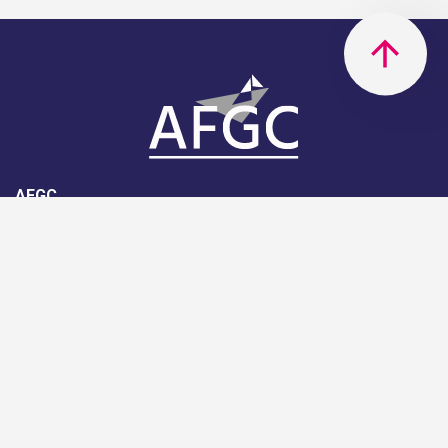
AFGC
AFGC- 42, rue Boissière - 75116
Paris - 01 85 34 33 18
Nous rejoindre
Support
Aide