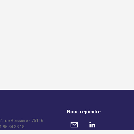
Nous rejoindre
, rue Boissière - 75116
01 85 34 33 18