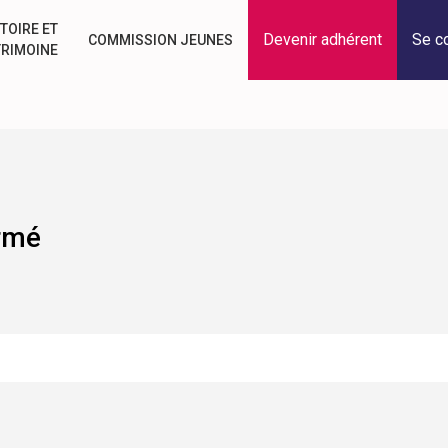
TOIRE ET
Devenir adhérent
Se c
COMMISSION JEUNES
TRIMOINE
armé