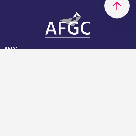
AFGC
AFGC- 42, rue Boissière - 75116
Paris - 01 85 34 33 18
Nous rejoindre
Support
Aide
Règlement intérieur de l'association