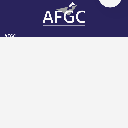
AFGC
AFGC- 42, rue Boissière - 75116
Paris - 01 85 34 33 18
Nous rejoindre
Support
Aide
Règlement intérieur de l'association
© 2016 AFGC – Tous droits réservés –
Mentions légales