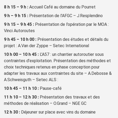
8 h 15 – 9 h :
Accueil Café au domaine du Pourret
9 h – 9 h 15 :
Présentation de l’AFGC – J.Resplendino
9 h 15 – 9 h 45 :
Présentation de l’opération par le MOA :
Vinci Autoroutes
9 h 45 – 10 h 00 :
Présentation des études et détails du
projet : A.Van der Zyppe – Setec International
10 h 00 – 10 h 45 :
L’A57 : un chantier autoroutier sous
contraintes d’exploitation. Présentation des méthodes et
choix techniques retenus en phase conception pour
adapter les travaux aux contraintes du site – A.Debosse &
A.Schweisguth – Setec ALS :
10 h 45 – 11 h 10 :
Pause-café
11 h 10 – 12 h 30 :
Présentation des travaux et des
méthodes de réalisation – O.Grand – NGE GC
12 h 30 :
Déjeuner sur place avec vins du domaine