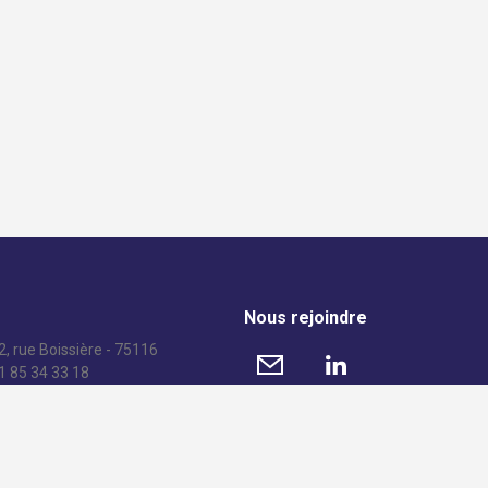
Nous rejoindre
, rue Boissière - 75116
01 85 34 33 18
© 2016 AFGC – Tous droits réservés –
Mentions légales