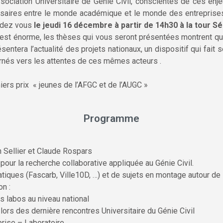
ssociation Universitaire de Génie Civil, conscientes de ces enje
ssaires entre le monde académique et le monde des entreprises 
ndez vous
le jeudi 16 décembre à partir de 14h30 à la tour S
 est énorme, les thèses qui vous seront présentées montrent q
sentera l’actualité des projets nationaux, un dispositif qui fait
ournés vers les attentes de ces mêmes acteurs .
iers prix « jeunes de l’AFGC et de l’AUGC »
Programme
n Sellier et Claude Rospars
 pour la recherche collaborative appliquée au Génie Civil.
ques (Fascarb, Ville10D, …) et de sujets en montage autour de 
n :
s labos au niveau national
ors des dernière rencontres Universitaire du Génie Civil
prise – Laboratoire