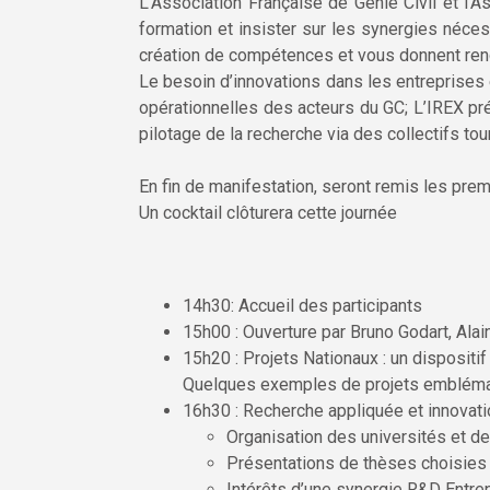
L’Association Française de Génie Civil et l’A
formation et insister sur les synergies néce
création de compétences et vous donnent re
Le besoin d’innovations dans les entreprises
opérationnelles des acteurs du GC; L’IREX pré
pilotage de la recherche via des collectifs t
En fin de manifestation, seront remis les prem
Un cocktail clôturera cette journée
14h30: Accueil des participants
15h00 : Ouverture par Bruno Godart, Alai
15h20 : Projets Nationaux : un dispositif
Quelques exemples de projets emblémati
16h30 : Recherche appliquée et innovatio
Organisation des universités et de
Présentations de thèses choisies l
Intérêts d’une synergie R&D Entre