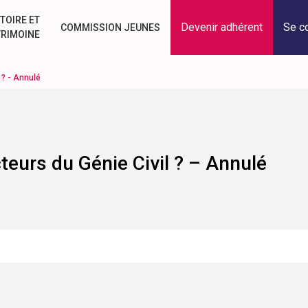
TOIRE ET
Devenir adhérent
Se c
COMMISSION JEUNES
TRIMOINE
 ? - Annulé
cteurs du Génie Civil ? – Annulé