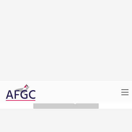
Événement / AFGC
Parc éolien en mer de Fécamp : Chantier
de réalisation des embases gravitaires
S'inscrire/Register