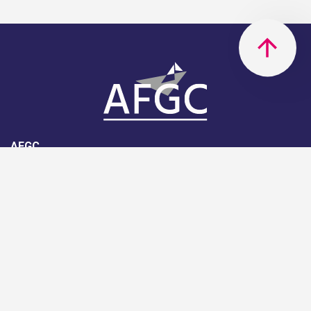
AFGC
AFGC- 42, rue Boissière - 75116
Paris - 01 85 34 33 18
Nous rejoindre
Support