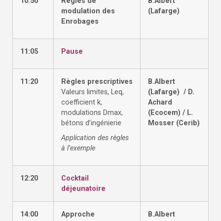
10:50
Règles de
B.Albert
modulation des
(Lafarge)
Enrobages
11:05
Pause
11:20
Règles prescriptives
B.Albert
Valeurs limites, Leq,
(Lafarge) / D.
coefficient k,
Achard
modulations Dmax,
(Ecocem) / L.
bétons d’ingénierie
Mosser (Cerib)
Application des règles
à l’exemple
12:20
Cocktail
déjeunatoire
14:00
Approche
B.Albert