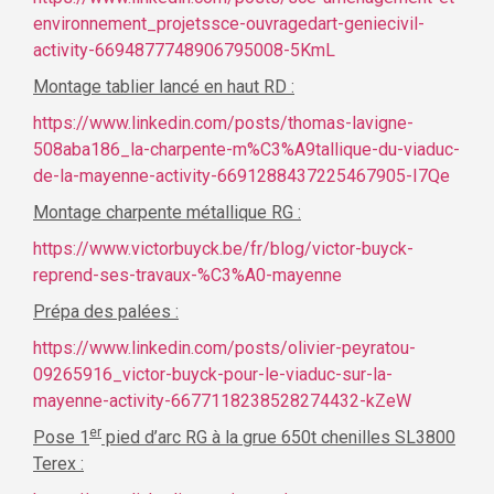
environnement_projetssce-ouvragedart-geniecivil-
activity-6694877748906795008-5KmL
Montage tablier lancé en haut RD :
https://www.linkedin.com/posts/thomas-lavigne-
508aba186_la-charpente-m%C3%A9tallique-du-viaduc-
de-la-mayenne-activity-6691288437225467905-I7Qe
Montage charpente métallique RG :
https://www.victorbuyck.be/fr/blog/victor-buyck-
reprend-ses-travaux-%C3%A0-mayenne
Prépa des palées :
https://www.linkedin.com/posts/olivier-peyratou-
09265916_victor-buyck-pour-le-viaduc-sur-la-
mayenne-activity-6677118238528274432-kZeW
er
Pose 1
pied d’arc RG à la grue 650t chenilles SL3800
Terex :