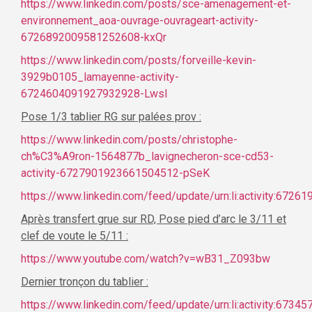
https://www.linkedin.com/posts/sce-amenagement-et-
environnement_aoa-ouvrage-ouvrageart-activity-
6726892009581252608-kxQr
https://www.linkedin.com/posts/forveille-kevin-
3929b0105_lamayenne-activity-
6724604091927932928-Lwsl
Pose 1/3 tablier RG sur palées prov :
https://www.linkedin.com/posts/christophe-
ch%C3%A9ron-1564877b_lavignecheron-sce-cd53-
activity-6727901923661504512-pSeK
https://www.linkedin.com/feed/update/urn:li:activity:672
Après transfert grue sur RD, Pose pied d’arc le 3/11 et
clef de voute le 5/11 :
https://www.youtube.com/watch?v=wB31_Z093bw
Dernier tronçon du tablier :
https://www.linkedin.com/feed/update/urn:li:activity:67