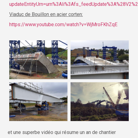
updateEntityUrn=urn%3Ali%3Afs_feedUpdate%3A%28V2%
Viaduc de Bouillon en acier corten:
https://www.youtube.com/watch?v=WjMroFKhZqE
et une superbe vidéo qui résume un an de chantier