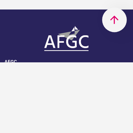
AFGC
AFGC- 42, rue Boissière - 75116
Paris - 01 85 34 33 18
Nous rejoindre
Support