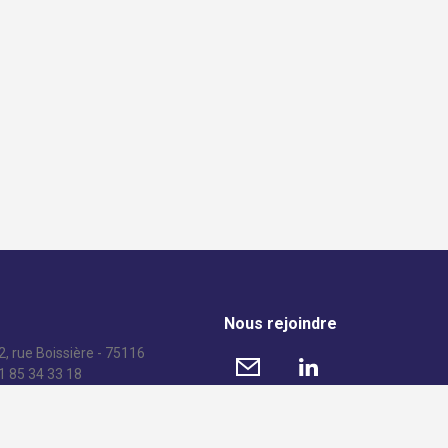
Nous rejoindre
, rue Boissière - 75116
01 85 34 33 18