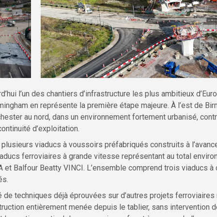
d’hui l’un des chantiers d’infrastructure les plus ambitieux d’Eur
irmingham en représente la première étape majeure. À l’est de Bi
hester au nord, dans un environnement fortement urbanisé, contra
ontinuité d’exploitation.
 plusieurs viaducs à voussoirs préfabriqués construits à l’avan
aducs ferroviaires à grande vitesse représentant au total environ
 Balfour Beatty VINCI. L’ensemble comprend trois viaducs à dou
és.
é de techniques déjà éprouvées sur d’autres projets ferroviaires
uction entièrement menée depuis le tablier, sans intervention depu