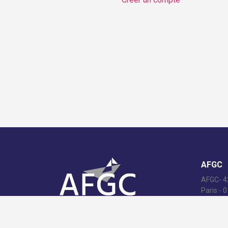
AFGC
AFGC- 42
Paris - 