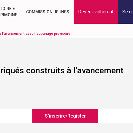
TOIRE ET
Devenir adhérent
Se c
COMMISSION JEUNES
TRIMOINE
s à l’avancement avec haubanage provisoire
briqués construits à l’avancement
S'inscrire/Register