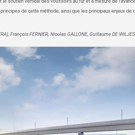
 le soutien vertical des voussoirs au fur et à mesure de l’avanc
 principes de cette méthode, ainsi que les principaux enjeux de 
TRA), François FERNIER, Nicolas GALLONE, Guillaume DE WILJES