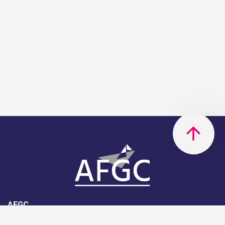
AFGC
AFGC- 42, rue Boissière - 75116