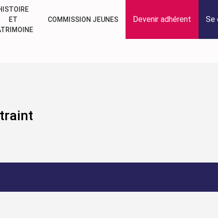
HISTOIRE
Devenir adhérent
Se 
ET
COMMISSION JEUNES
ATRIMOINE
traint