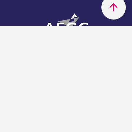
AFGC
AFGC- 42, rue Boissière - 75116
Paris - 01 85 34 33 18
Nous rejoindre
Support
Aide
Règlement intérieur de l'association