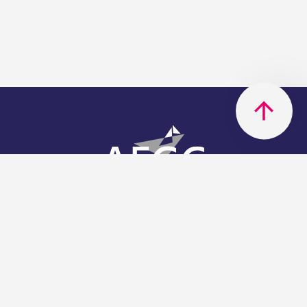
AFGC
AFGC- 42, rue Boissière - 75116
Paris - 01 85 34 33 18
Nous rejoindre