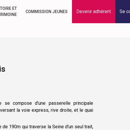
TOIRE ET
Devenir adhérent
Se c
COMMISSION JEUNES
TRIMOINE
is
ne se compose d’une passerelle principale
ersant la voie express, rive droite, et le quai
de 190m qui traverse la Seine d’un seul trait,