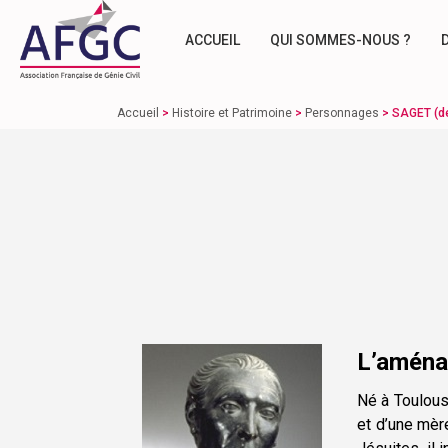
ACCUEIL
QUI SOMMES-NOUS ?
Accueil
>
Histoire et Patrimoine
>
Personnages
>
SAGET (d
L’aménag
Né à Toulous
et d’une mèr