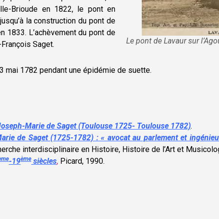
lle-Brioude en 1822, le pont en
usqu’à la construction du pont de
 en 1833. L’achèvement du pont de
Le pont de Lavaur sur l’Ago
-François Saget.
3 mai 1782 pendant une épidémie de suette.
Joseph-Marie de Saget (Toulouse 1725- Toulouse 1782)
.
Marie de Saget (1725-1782) : « avocat au parlement et ingénieur
che interdisciplinaire en Histoire, Histoire de l’Art et Musicolo
ème
ème
-19
siècles
,
Picard, 1990
.