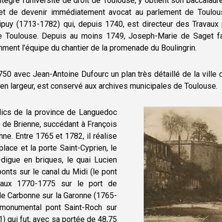
intègre l’université de droit de Toulouse, y obtient son baccalau
et de devenir immédiatement avocat au parlement de Toulouse.
ipuy (1713-1782) qui, depuis 1740, est directeur des Travaux
e Toulouse. Depuis au moins 1749, Joseph-Marie de Saget fait
mment l’équipe du chantier de la promenade du Boulingrin.
 1750 avec Jean-Antoine Dufourc un plan très détaillé de la vil
 en largeur, est conservé aux archives municipales de Toulouse.
blics de la province de Languedoc
 de Brienne, succédant à François
ne. Entre 1765 et 1782, il réalise
ace et la porte Saint-Cyprien, le
digue en briques, le quai Lucien
ponts sur le canal du Midi (le pont
aux 1770-1775 sur le port de
 de Carbonne sur la Garonne (1765-
 monumental pont Saint-Roch sur
) qui fut, avec sa portée de 48,75