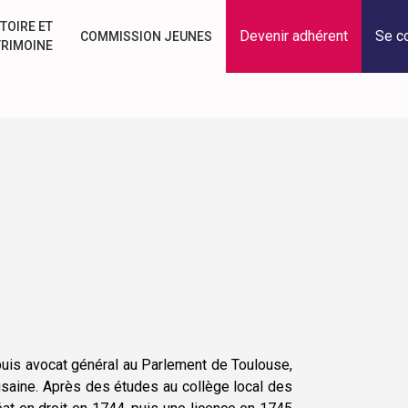
TOIRE ET
Devenir adhérent
Se c
COMMISSION JEUNES
TRIMOINE
puis avocat général au Parlement de Toulouse,
saine. Après des études au collège local des