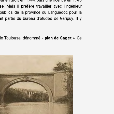
réat en droit en 1744, puis une licence en 1745
 Mais il préfère travailler avec l’ingénieur
 publics de la province du Languedoc pour la
 partie du bureau d’études de Garipuy. Il y
le de Toulouse, dénommé «
plan de Saget
». Ce