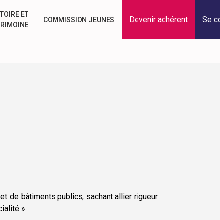
TOIRE ET
Devenir adhérent
Se c
COMMISSION JEUNES
TRIMOINE
 et de bâtiments publics, sachant allier rigueur
alité ».