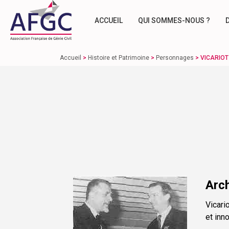
ACCUEIL
QUI SOMMES-NOUS ?
Accueil
>
Histoire et Patrimoine
>
Personnages
>
VICARIOT 
Arch
Vicari
et inn