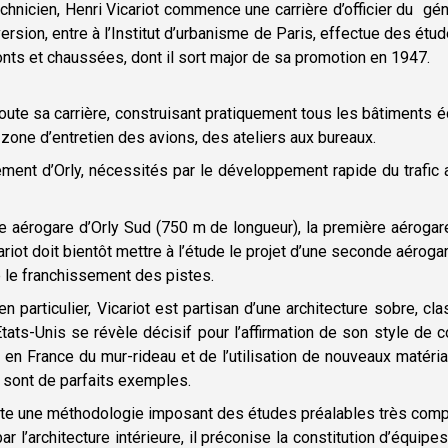
chnicien, Henri Vicariot commence une carrière d’officier du gén
ersion, entre à l’Institut d’urbanisme de Paris, effectue des étude
nts et chaussées, dont il sort major de sa promotion en 1947.
toute sa carrière, construisant pratiquement tous les bâtiments éd
 zone d’entretien des avions, des ateliers aux bureaux.
ment d’Orly, nécessités par le développement rapide du trafic a
e aérogare d’Orly Sud (750 m de longueur), la première aéroga
ariot doit bientôt mettre à l’étude le projet d’une seconde aérog
 le franchissement des pistes.
n particulier, Vicariot est partisan d’une architecture sobre, c
ts-Unis se révèle décisif pour l’affirmation de son style de c
 en France du mur-rideau et de l’utilisation de nouveaux matéria
y sont de parfaits exemples.
rte une méthodologie imposant des études préalables très complè
 l’architecture intérieure, il préconise la constitution d’équipe