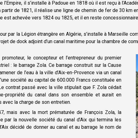
e l’Empire, il s’installe à Padoue en 1818 où il est reçu à l’Acadé
à partir de 1821, il réalise une ligne de chemin de fer de 30 km 
ne est achevée vers 1824 ou 1825, et il en reste concessionnaire
our par la Légion étrangère en Algérie, s’installe à Marseille com
projet de dock adjoint d’un canal maritime pour la chambre de c
promoteur, le concepteur et l’entrepreneur du premier
iel : le barrage Zola. Ce barrage construit sur la Cause
d’amener de l’eau à la ville d’Aix-en-Provence via un canal
d’une société au capital de 600.000 Francs constituée en
e contrat passé avec la ville stipulait que F. Zola cédait
ue-propriété du canal dans son ensemble et aurait en
 avec la charge de son entretien.
, mais avec la mort prématurée de François Zola, la
se par la nouvelle société du canal d’Aix qui termina les
d’Aix décidé de donner au canal et au barrage le nom de