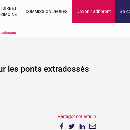
TOIRE ET
Devenir adhérent
Se c
COMMISSION JEUNES
TRIMOINE
xtradossés
ur les ponts extradossés
Partager cet article