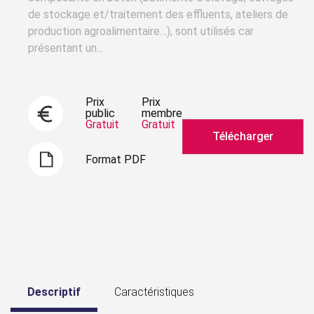
de stockage et/traitement des effluents, ateliers de
production agroalimentaire…), sont utilisés car
présentant un...
Prix
Prix
public
membre
Gratuit
Gratuit
Télécharger
Format PDF
Descriptif
Caractéristiques