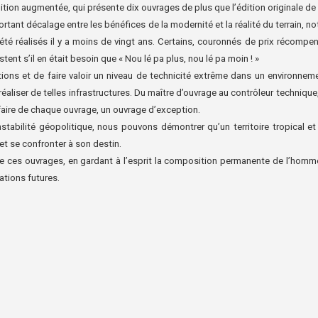
dition augmentée, qui présente dix ouvrages de
plus que l’édition originale de
ortant décalage entre les bénéfices de la
modernité et la réalité du terrain, 
été réalisés il y a moins de vingt ans. Certains,
couronnés de prix récompen
tent s’il en était besoin que « Nou lé pa plus, nou lé pa
moin ! »
ions et de faire valoir un niveau de technicité
extrême dans un environnemen
éaliser de telles infrastructures. Du maître d’ouvrage au
contrôleur technique
 faire de chaque ouvrage, un ouvrage d’exception.
nstabilité géopolitique, nous pouvons démontrer
qu’un territoire tropical e
 et se confronter à son destin.
e ces ouvrages, en gardant à l’esprit la
composition permanente de l’homme 
tions futures.