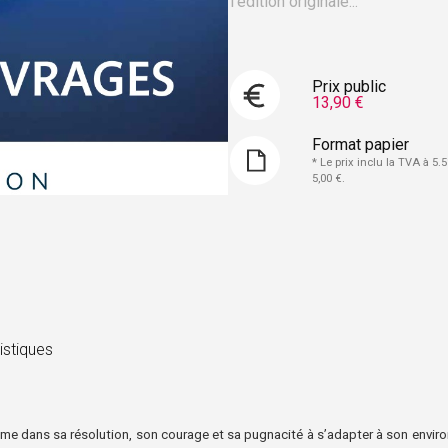
l’édition originale...
Prix public
13,90 €
Format papier
* Le prix inclu la TVA à 5.5
5,00 €.
istiques
mme dans sa résolution, son courage et sa
pugnacité à s’adapter à son envir