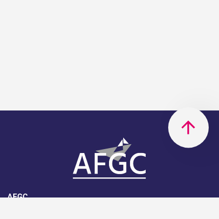
AFGC
AFGC- 42, rue Boissière - 75116