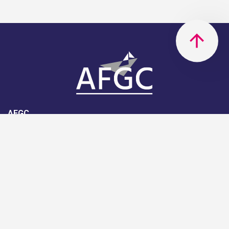
AFGC
AFGC- 42, rue Boissière - 75116
Paris - 01 85 34 33 18
Nous rejoindre
Support