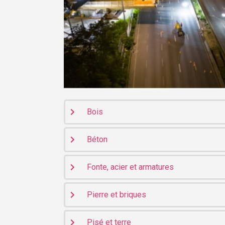
Bois
Béton
Fonte, acier et armatures
Pierre et briques
Pisé et terre