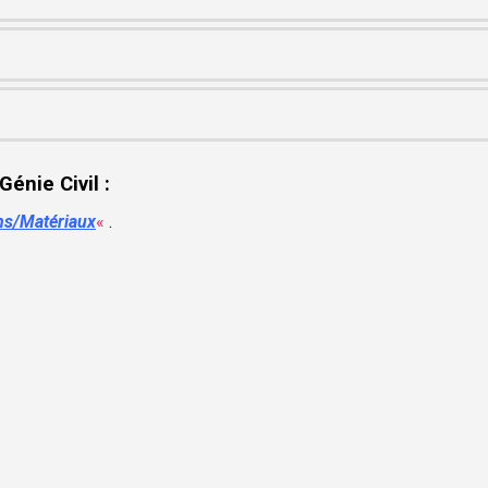
énie Civil :
ns/Matériaux
«
.