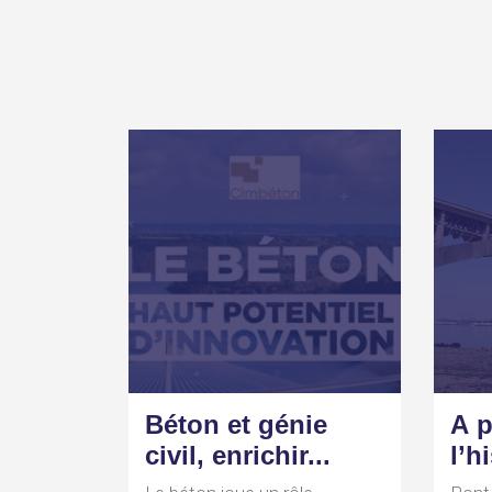
Béton et génie
A p
civil, enrichir...
l’h
pon