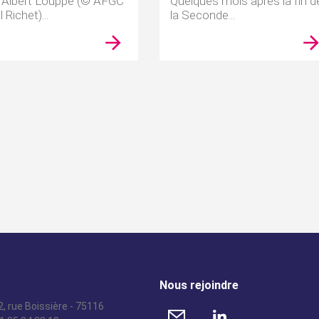
 Albert Louppe (© AFGC
Quelques mois après la fin d
 Richet)...
la Seconde...
Nous rejoindre
, rue Boissière - 75116