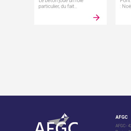
Le béton joue un rôle
Pont
particulier, du fait...
: Noël
AFGC
AFGC- 42