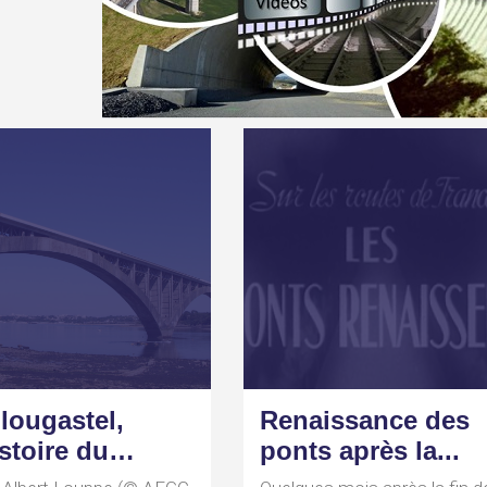
lougastel,
Renaissance des
istoire du
ponts après la...
t...