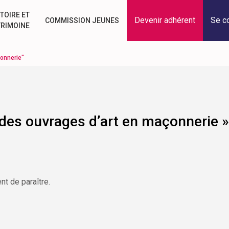
TOIRE ET
Devenir adhérent
Se c
COMMISSION JEUNES
TRIMOINE
çonnerie"
 des ouvrages d’art en maçonnerie »
nt de paraître.