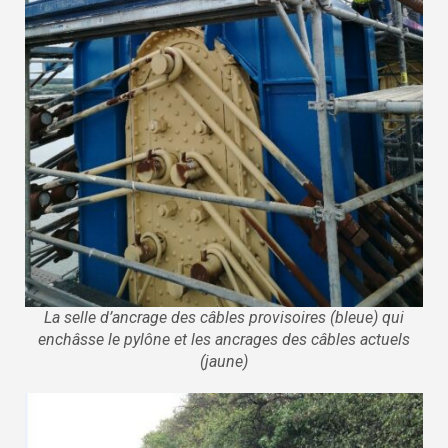
La selle d’ancrage des câbles provisoires (bleue) qui
enchâsse le pylône et les ancrages des câbles actuels
(jaune)