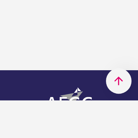
AFGC
AFGC- 42, rue Boissière - 75116