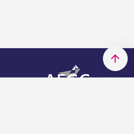
AFGC
AFGC- 42, rue Boissière - 75116
Paris - 01 85 34 33 18
Nous rejoindre