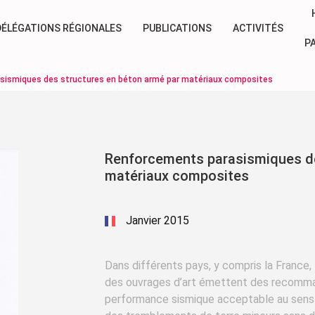
DÉLÉGATIONS RÉGIONALES
PUBLICATIONS
ACTIVITÉS
P
ismiques des structures en béton armé par matériaux composites
Renforcements parasismiques de
matériaux composites
Janvier 2015
Dans différents pays, y compris la France
des ouvrages d’art émettent des recomman
performance sismique acceptable au sens o