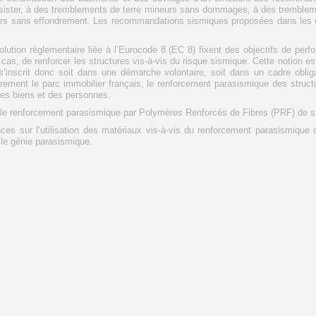
ésister, à des tremblements de terre mineurs sans dommages, à des tremble
urs sans effondrement. Les recommandations sismiques proposées dans les co
lution réglementaire liée à l’Eurocode 8 (EC 8) fixent des objectifs de per
as, de renforcer les structures vis-à-vis du risque sismique. Cette notion est
 s’inscrit donc soit dans une démarche volontaire, soit dans un cadre oblig
èrement le parc immobilier français, le renforcement parasismique des struc
 des biens et des personnes.
e renforcement parasismique par Polymères Renforcés de Fibres (PRF) de st
s sur l’utilisation des matériaux vis-à-vis du renforcement parasismique de 
e génie parasismique.