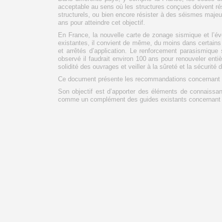
acceptable au sens où les structures conçues doivent r
structurels, ou bien encore résister à des séismes maje
ans pour atteindre cet objectif.
En France, la nouvelle carte de zonage sismique et l’évo
existantes, il convient de même, du moins dans certains c
et arrêtés d’application. Le renforcement parasismique
observé il faudrait environ 100 ans pour renouveler enti
solidité des ouvrages et veiller à la sûreté et la sécurité
Ce document présente les recommandations concernant l
Son objectif est d’apporter des éléments de connaissance
comme un complément des guides existants concernant l