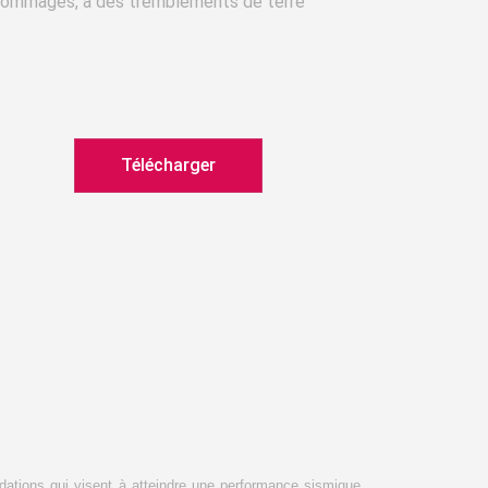
dommages, à des tremblements de terre
Télécharger
ations qui visent à atteindre une performance sismique