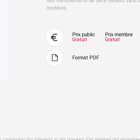
des tremblements de terre mineurs sans 
modérés...
Prix public
Prix membre
Gratuit
Gratuit
Format PDF
de construction des bâtiments et des ouvrages d’art émettent des recommand