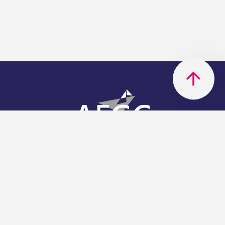
AFGC
AFGC- 42, rue Boissière - 75116
Paris - 01 85 34 33 18
Nous rejoindre