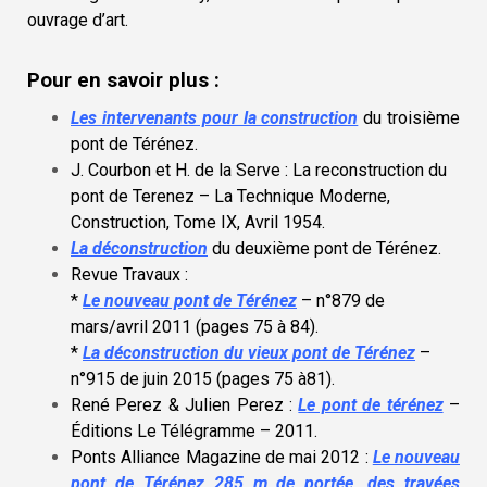
ouvrage d’art.
Pour en savoir plus :
Les intervenants pour la construction
du troisième
pont de Térénez
.
J. Courbon et H. de la Serve : La reconstruction du
pont de Terenez – La Technique Moderne,
Construction, Tome IX, Avril 1954.
La déconstruction
du deuxième pont de Térénez
.
Revue Travaux :
*
Le nouveau pont de Térénez
– n°879 de
mars/avril 2011 (pages 75 à 84)
.
*
La déconstruction du vieux pont de Térénez
–
n°915 de juin 2015 (pages 75 à81)
.
René Perez & Julien Perez :
Le pont de térénez
–
Éditions Le Télégramme – 2011
.
Ponts Alliance Magazine de mai 2012 :
Le nouveau
pont de Térénez 285 m de portée, des travées