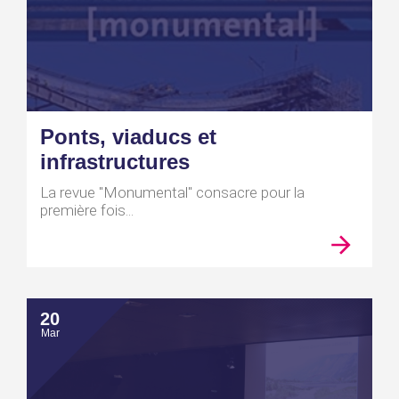
Ponts, viaducs et
infrastructures
La revue "Monumental" consacre pour la
première fois...
20
Mar